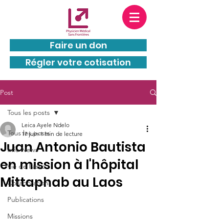
PMSF est une entité juridiquement
indépendante de
MSF
(Médecins Sans
Frontières) : PMSF et MSF n’appartiennent pas au
même groupe.
Faire un don
Régler votre cotisation
Post
Tous les posts
Leica Ayele Ndelo
Tous les posts
17 juin
1 min de lecture
Juan Antonio Bautista
Info News
en mission à l'hôpital
Vie de l'asso
Mittaphab au Laos
Collaborations
Publications
Missions