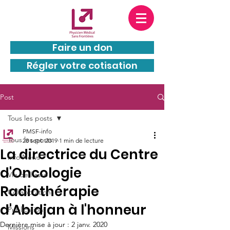
PMSF est une entité juridiquement
indépendante de
MSF
(Médecins Sans
Frontières) : PMSF et MSF n’appartiennent pas au
même groupe.
Faire un don
Régler votre cotisation
Post
Tous les posts
PMSF-info
Tous les posts
28 sept. 2019
1 min de lecture
La directrice du Centre
Info News
d'Oncologie
Vie de l'asso
Radiothérapie
Collaborations
d'Abidjan à l'honneur
Publications
Dernière mise à jour :
2 janv. 2020
Missions