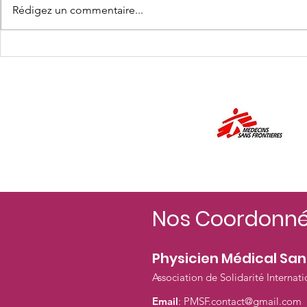
Rédigez un commentaire...
PMSF à l'honneur dans La
62ème Jo
Gazette de la PM
Scientifiq
Nos Coordonn
Physicien Médical San
Association de Solidarité Internati
Email
:
PMSF.contact@gmail.com