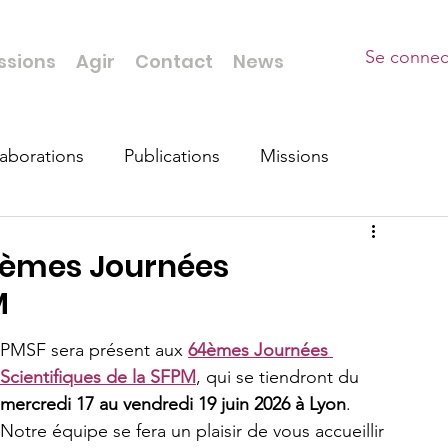
Se connec
ssions
Agir
Contact
News
laborations
Publications
Missions
4èmes Journées
M
PMSF sera présent aux 
64èmes Journées 
Scientifiques de la SFPM
, qui se tiendront du 
mercredi
17 au vendredi 19 juin 2026 à Lyon
.
Notre équipe se fera un plaisir de vous accueillir 