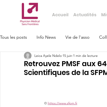
Accueil
Actualités
Mi
Tous les posts
Info News
Vie de l'asso
Col
Leica Ayele Ndelo
15 juin
1 min de lecture
Retrouvez PMSF aux 6
Scientifiques de la SFP
© 
https://www.sfpm.fr