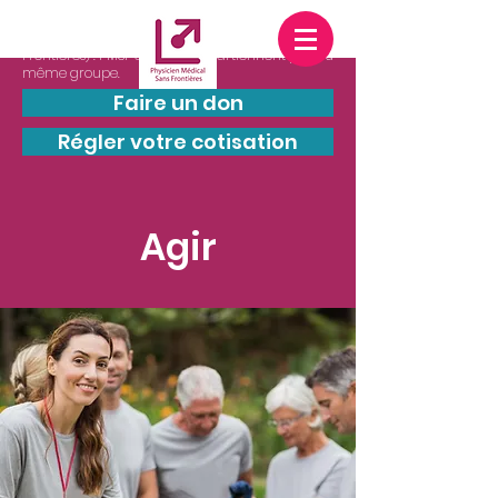
PMSF est une entité juridiquement
indépendante de
MSF
(Médecins Sans
Frontières) : PMSF et MSF n’appartiennent pas au
même groupe.
Faire un don
Régler votre cotisation
Agir