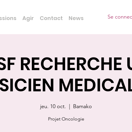
Se connec
ssions
Agir
Contact
News
SF RECHERCHE 
SICIEN MEDICAL
jeu. 10 oct.
  |  
Bamako
Projet Oncologie