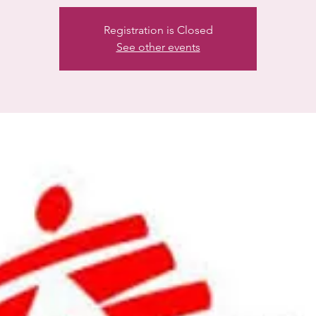
Registration is Closed
See other events