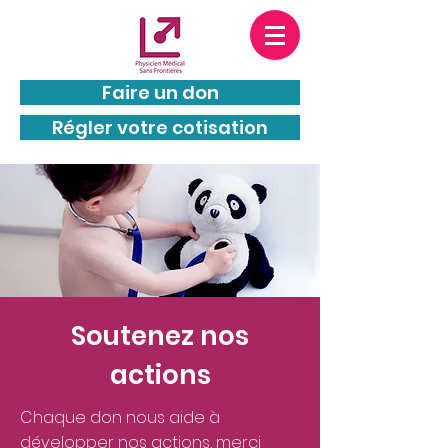
PMSF est une entité juridiquement
indépendante de
MSF
(Médecins Sans
Frontières) : PMSF et MSF n’appartiennent pas au
même groupe.
Faire un don
Régler votre cotisation
Soutenez nos
actions
Chaque don nous aide à
développer nos actions, merci