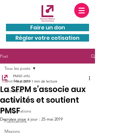
PMSF est une entité juridiquement
indépendante de
MSF
(Médecins Sans
Frontières) : PMSF et MSF n’appartiennent pas au
même groupe.
Faire un don
Régler votre cotisation
Post
Tous les posts
PMSF-info
Tous les posts
1 févr. 2019
1 min de lecture
La SFPM s’associe aux
Info News
activités et soutient
Vie de l'asso
PMSF
Collaborations
Dernière mise à jour :
25 mai 2019
Publications
Missions