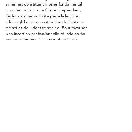
syriennes constitue un pilier fondamental 
pour leur autonomie future. Cependant, 
l'éducation ne se limite pas à la lecture ; 
elle englobe la reconstruction de l'estime 
de soi et de l'identité sociale. Pour favoriser 
une insertion professionnelle réussie après 
ces programmes, il est parfois utile de 
découvrir ce lien
 qui propose des solutions 
vestimentaires adaptées aux contextes 
formels. La dignité par le vêtement est un 
concept souvent sous-estimé dans les 
interventions humanitaires. Historiquement, 
l'accès à une tenue…
Afficher plus
J'aime
Répondre
NOS PARTENAIRES