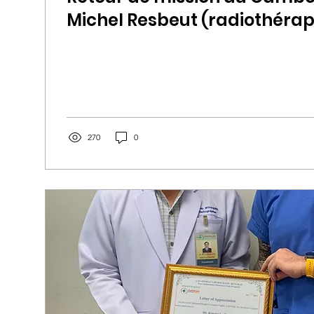
Michel Resbeut (radiothérap
Thibaud Salbaing (physicien
Président de PMSF).
270
0