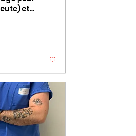
eute) et
 médical –