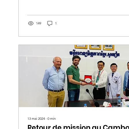
149
1
13 mai 2024
∙
0
min
Retour de mission au Camb