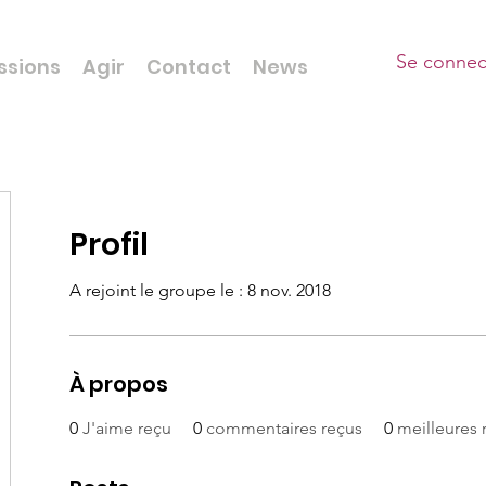
Se connec
ssions
Agir
Contact
News
Profil
A rejoint le groupe le : 8 nov. 2018
À propos
0
J'aime reçu
0
commentaires reçus
0
meilleures